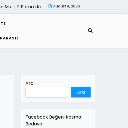
u |
E Fatura Kesme Sureci |
August 8, 2026
Mimari Render Hizmeti Neden
STE
 PARASIZ
Ara
Ara
Facebook Beğeni Kasma
Bedava