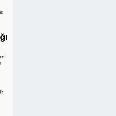
ik
ğı
rol
e
ir