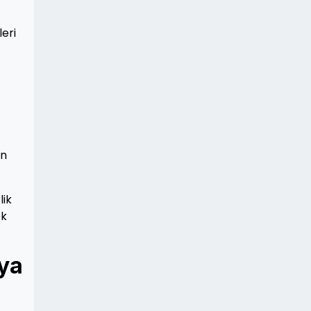
leri
un
lik
ek
ıya