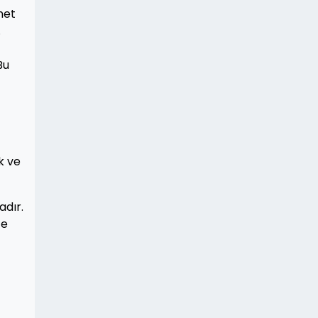
rnet
.
Bu
k ve
adır.
te