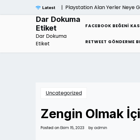
Skip
Playstation Alan Yerler Neye Gore F
Latest
to
content
Dar Dokuma
FACEBOOK BEĞENI KA
Etiket
Dar Dokuma
RETWEET GÖNDERME B
Etiket
Uncategorized
Zengin Olmak İçin
Posted on
Ekim 15, 2023
by
admin