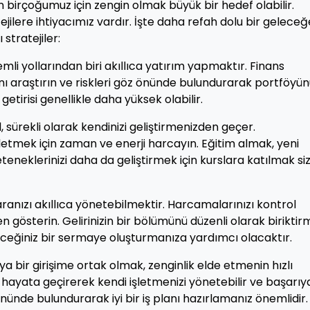
 birçoğumuz için zengin olmak büyük bir hedef olabilir.
ejilere ihtiyacımız vardır. İşte daha refah dolu bir geleceğ
stratejiler:
li yollarından biri akıllıca yatırım yapmaktır. Finans
rını araştırın ve riskleri göz önünde bulundurarak portföyü
getirisi genellikle daha yüksek olabilir.
l, sürekli olarak kendinizi geliştirmenizden geçer.
erletmek için zaman ve enerji harcayın. Eğitim almak, yeni
eklerinizi daha da geliştirmek için kurslara katılmak si
aranızı akıllıca yönetebilmektir. Harcamalarınızı kontrol
 gösterin. Gelirinizin bir bölümünü düzenli olarak biriktir
leceğiniz bir sermaye oluşturmanıza yardımcı olacaktır.
eya bir girişime ortak olmak, zenginlik elde etmenin hızlı
nizi hayata geçirerek kendi işletmenizi yönetebilir ve başarıy
 önünde bulundurarak iyi bir iş planı hazırlamanız önemlidir.