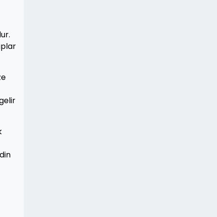
ur.
aplar
ze
gelir
k
din