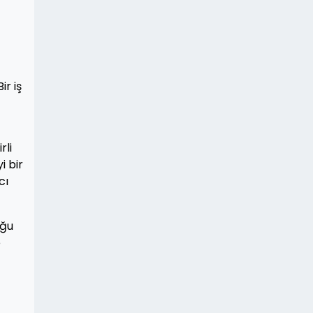
ir iş
rli
i bir
cı
uğu
e