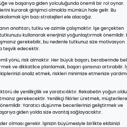
rlüğe ve başarıya giden yolculuğunda önemli bir rol oynar.
 işlerini kurarak girişimci olmakla mümkün hale gelir. Bu
akalamak için bazı stratejileri ele alacağız.
olmanın anahtarı, tutku ve azimle çalışmaktır. İşe gerçekten
tutkunuzu kullanarak enerjinizi yoğunlaştırmak önemlidir. B
 aşmanız gerekebilir, bu nedenle tutkunuz size motivasyon
a teşvik edecektir.
emli yönü, risk almaktır. Her büyük başarı, beraberinde beli
dirmek ve dikkatlice planlamak, başarı şansınızı artırabilir. İy
plerinizi analiz etmek, riskleri minimize etmenize yardım
aktörü de yenilikçilik ve yaratıcılıktır. Rekabetin yoğun old
tmanız gerekecektir. Yenilikçi fikirler üretmek, müşteriler
önemlidir. Yaratıcı düşünme becerilerinizi geliştirmek ve
başarıya giden yolda size avantaj sağlayacaktır.
 lider olması gerekir. İşinizin büyümesiyle birlikte ekibinizi