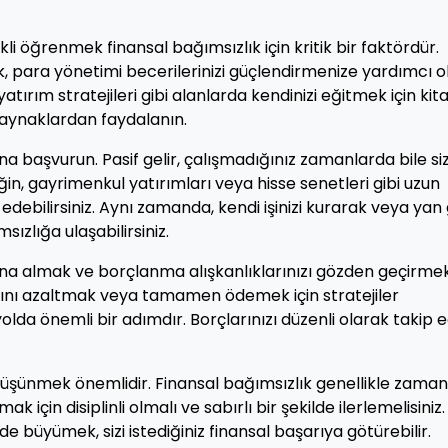
ekli öğrenmek finansal bağımsızlık için kritik bir faktördür.
k, para yönetimi becerilerinizi güçlendirmenize yardımcı ol
atırım stratejileri gibi alanlarda kendinizi eğitmek için kit
kaynaklardan faydalanın.
na başvurun. Pasif gelir, çalışmadığınız zamanlarda bile si
in, gayrimenkul yatırımları veya hisse senetleri gibi uzun
edebilirsiniz. Aynı zamanda, kendi işinizi kurarak veya yan 
ızlığa ulaşabilirsiniz.
tına almak ve borçlanma alışkanlıklarınızı gözden geçirme
larını azaltmak veya tamamen ödemek için stratejiler
olda önemli bir adımdır. Borçlarınızı düzenli olarak takip e
 düşünmek önemlidir. Finansal bağımsızlık genellikle zaman
k için disiplinli olmalı ve sabırlı bir şekilde ilerlemelisiniz.
büyümek, sizi istediğiniz finansal başarıya götürebilir.