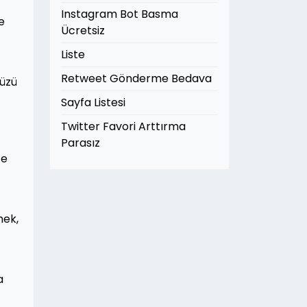
Instagram Bot Basma
e
Ücretsiz
Liste
Retweet Gönderme Bedava
nüzü
Sayfa Listesi
Twitter Favori Arttırma
Parasız
ze
mek,
a