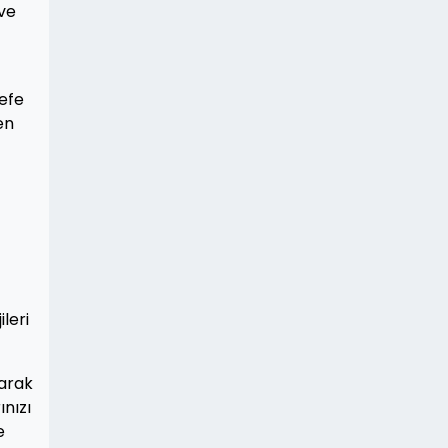
 ve
defe
en
leri
larak
ınızı
e