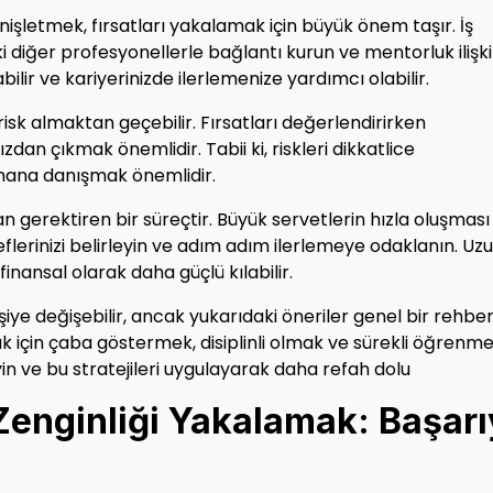
enişletmek, fırsatları yakalamak için büyük önem taşır. İş
 diğer profesyonellerle bağlantı kurun ve mentorluk ilişki
unabilir ve kariyerinizde ilerlemenize yardımcı olabilir.
risk almaktan geçebilir. Fırsatları değerlendirirken
dan çıkmak önemlidir. Tabii ki, riskleri dikkatlice
mana danışmak önemlidir.
an gerektiren bir süreçtir. Büyük servetlerin hızla oluşması
eflerinizi belirleyin ve adım adım ilerlemeye odaklanın. Uz
 finansal olarak daha güçlü kılabilir.
kişiye değişebilir, ancak yukarıdaki öneriler genel bir rehber
k için çaba göstermek, disiplinli olmak ve sürekli öğrenm
eyin ve bu stratejileri uygulayarak daha refah dolu
 Zenginliği Yakalamak: Başar