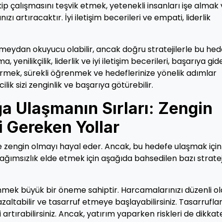
 çalışmasını teşvik etmek, yetenekli insanları işe almak
ı artıracaktır. İyi iletişim becerileri ve empati, liderlik
, meydan okuyucu olabilir, ancak doğru stratejilerle bu he
enilikçilik, liderlik ve iyi iletişim becerileri, başarıya gid
ştirmek, sürekli öğrenmek ve hedeflerinize yönelik adımlar
ik sizi zenginlik ve başarıya götürebilir.
a Ulaşmanın Sırları: Zengin
i Gereken Yollar
e zengin olmayı hayal eder. Ancak, bu hedefe ulaşmak için
 bağımsızlık elde etmek için aşağıda bahsedilen bazı strateji
dinmek büyük bir öneme sahiptir. Harcamalarınızı düzenli o
ltabilir ve tasarruf etmeye başlayabilirsiniz. Tasarruflar
 artırabilirsiniz. Ancak, yatırım yaparken riskleri de dikkat