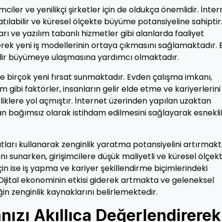
imciler ve yenilikçi şirketler için de oldukça önemlidir. İnte
şlatılabilir ve küresel ölçekte büyüme potansiyeline sahiptir
arı ve yazılım tabanlı hizmetler gibi alanlarda faaliyet
erek yeni iş modellerinin ortaya çıkmasını sağlamaktadır. 
ebilir büyümeye ulaşmasına yardımcı olmaktadır.
e birçok yeni fırsat sunmaktadır. Evden çalışma imkanı,
 gibi faktörler, insanların gelir elde etme ve kariyerlerini
liklere yol açmıştır. İnternet üzerinden yapılan uzaktan
dan bağımsız olarak istihdam edilmesini sağlayarak esnekli
satları kullanarak zenginlik yaratma potansiyelini artırmakt
nı sunarken, girişimcilere düşük maliyetli ve küresel ölçek
çin ise iş yapma ve kariyer şekillendirme biçimlerindeki
. Dijital ekonominin etkisi giderek artmakta ve geleneksel
n zenginlik kaynaklarını belirlemektedir.
nızı Akıllıca Değerlendirerek