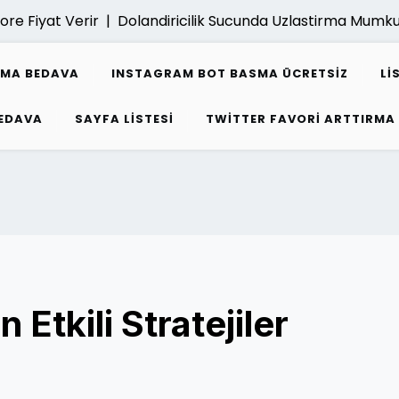
iyat Verir |
Dolandiricilik Sucunda Uzlastirma Mumkun M
SMA BEDAVA
INSTAGRAM BOT BASMA ÜCRETSIZ
LI
EDAVA
SAYFA LISTESI
TWITTER FAVORI ARTTIRMA
 Etkili Stratejiler