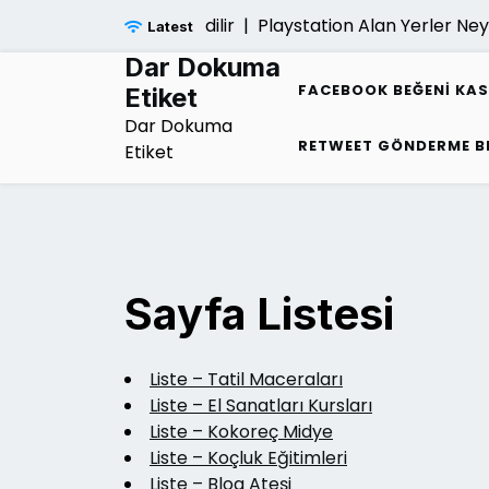
Skip
mliligi Nasil Kontrol Edilir |
Playstation Alan Yerler Neye
Latest
to
content
Dar Dokuma
FACEBOOK BEĞENI KA
Etiket
Dar Dokuma
RETWEET GÖNDERME B
Etiket
Sayfa Listesi
Liste – Tatil Maceraları
Liste – El Sanatları Kursları
Liste – Kokoreç Midye
Liste – Koçluk Eğitimleri
Liste – Blog Ateşi