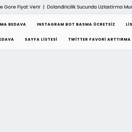
 Gore Fiyat Verir |
Dolandiricilik Sucunda Uzlastirma Mu
SMA BEDAVA
INSTAGRAM BOT BASMA ÜCRETSIZ
LI
EDAVA
SAYFA LISTESI
TWITTER FAVORI ARTTIRMA