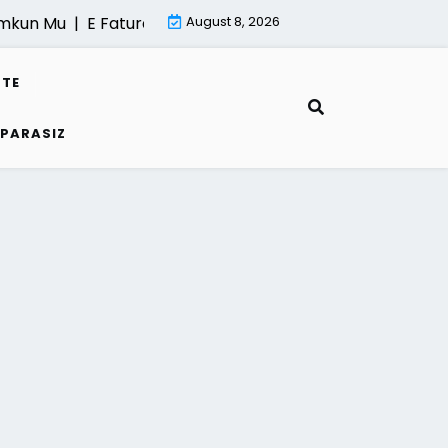
mkun Mu |
E Fatura Kesme Sureci |
August 8, 2026
Mimari Render Hizmeti
STE
 PARASIZ