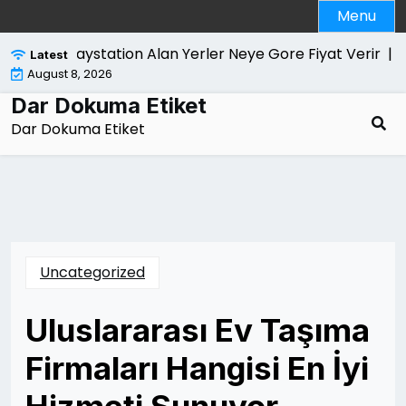
Skip
Menu
to
content
Playstation Alan Yerler Neye Gore Fiyat Verir |
Dola
Latest
August 8, 2026
Dar Dokuma Etiket
Dar Dokuma Etiket
Uncategorized
Uluslararası Ev Taşıma
Firmaları Hangisi En İyi