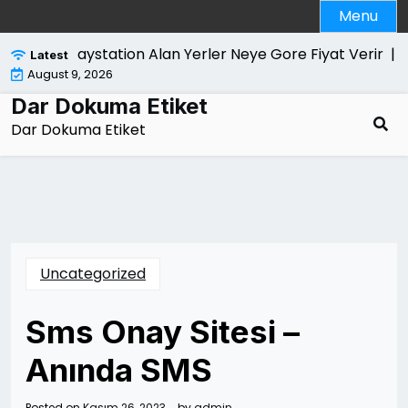
Skip
Menu
to
content
Playstation Alan Yerler Neye Gore Fiyat Verir |
Dol
Latest
August 9, 2026
Dar Dokuma Etiket
Dar Dokuma Etiket
Uncategorized
Sms Onay Sitesi –
Anında SMS
Posted on
Kasım 26, 2023
by
admin