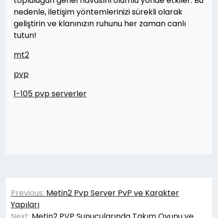
topluluğun genel havasını olumlu yönde etkiler. Bu
nedenle, iletişim yöntemlerinizi sürekli olarak
geliştirin ve klanınızın ruhunu her zaman canlı
tutun!
mt2
pvp
1-105 pvp serverler
Yazı
Previous:
Metin2 Pvp Server PvP ve Karakter
gezinmesi
Yapıları
Next:
Metin2 PVP Sunucularında Takım Oyunu ve