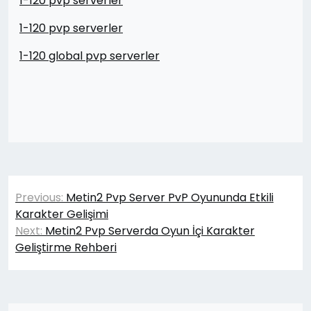
1-120 pvp serverler
1-120 pvp serverler
1-120 global pvp serverler
Yazı
Previous:
Metin2 Pvp Server PvP Oyununda Etkili
gezinmesi
Karakter Gelişimi
Next:
Metin2 Pvp Serverda Oyun İçi Karakter
Geliştirme Rehberi