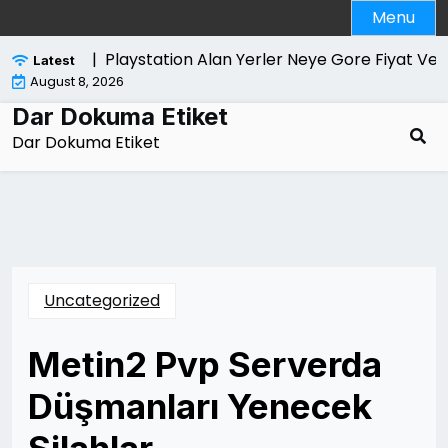
Skip
Menu
to
content
trol Edilir |
Playstation Alan Yerler Neye Gore Fiyat Verir
Latest
August 8, 2026
Dar Dokuma Etiket
Dar Dokuma Etiket
Uncategorized
Metin2 Pvp Serverda
Düşmanları Yenecek