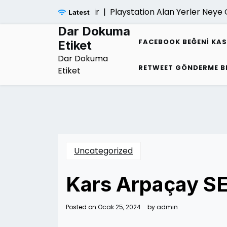
Skip
Playstation Alan Yerler Neye Gore
Latest
to
content
Dar Dokuma
FACEBOOK BEĞENI KA
Etiket
Dar Dokuma
RETWEET GÖNDERME B
Etiket
Uncategorized
Kars Arpaçay S
Posted on
Ocak 25, 2024
by
admin