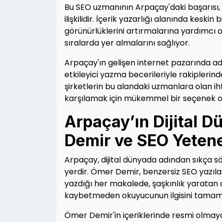
Bu SEO uzmanının Arpaçay'daki başarısı,
ilişkilidir. İçerik yazarlığı alanında keski
görünürlüklerini artırmalarına yardımcı 
sıralarda yer almalarını sağlıyor.
Arpaçay'ın gelişen internet pazarında ad
etkileyici yazma becerileriyle rakiplerin
şirketlerin bu alandaki uzmanlara olan ih
karşılamak için mükemmel bir seçenek ol
Arpaçay’ın Dijital D
Demir ve SEO Yetene
Arpaçay, dijital dünyada adından sıkça sö
yerdir. Ömer Demir, benzersiz SEO yazıları
yazdığı her makalede, şaşkınlık yaratan
kaybetmeden okuyucunun ilgisini tamamen
Ömer Demir'in içeriklerinde resmi olmayan