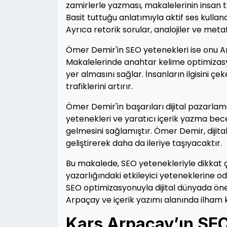
zamirlerle yazması, makalelerinin insan t
Basit tuttuğu anlatımıyla aktif ses kullana
Ayrıca retorik sorular, analojiler ve metaf
Ömer Demir'in SEO yetenekleri ise onu Arpa
Makalelerinde anahtar kelime optimizasy
yer almasını sağlar. İnsanların ilgisini çe
trafiklerini artırır.
Ömer Demir'in başarıları dijital pazarla
yetenekleri ve yaratıcı içerik yazma bece
gelmesini sağlamıştır. Ömer Demir, dijit
geliştirerek daha da ileriye taşıyacaktır.
Bu makalede, SEO yetenekleriyle dikkat
yazarlığındaki etkileyici yeteneklerine od
SEO optimizasyonuyla dijital dünyada öne
Arpaçay ve içerik yazımı alanında ilha
Kars Arpaçay’ın SE