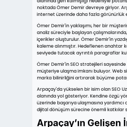
alanında geri kalmışlığı nedeniyle potan
noktada Ömer Demir devreye giriyor. Arpa
internet üzerinde daha fazla görünürlük e
Ömer Demir'in yaklaşımı, her bir müşterisi
analiz süreciyle başlayan çalışmalarında
içerikler oluşturulur. Ömer Demir'in yazdığ
kaleme alınmıştır. Hedeflenen anahtar kel
seviyede tutacak ayrıntılı paragraflar kull
Ömer Demir'in SEO stratejileri sayesinde 
müşteriye ulaşma imkanı buluyor. Web sit
marka bilinirliğini artırarak büyüme potan
Arpaçay'da yükselen bir isim olan SEO U
alanında yol gösteriyor. Kendine özgü yö
üzerinde başarıya ulaşmasına yardımcı o
dijital dönüşüm sürecine önemli katkılar
Arpaçay’ın Gelişen 