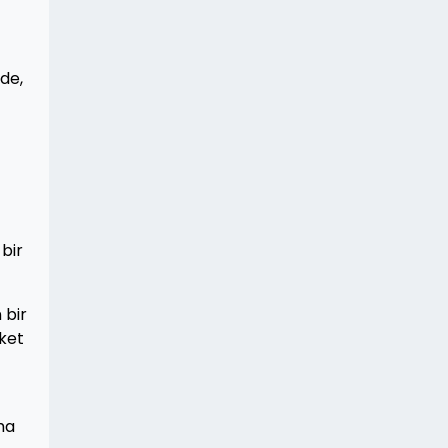
de,
bir
 bir
ket
ama