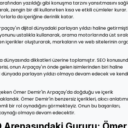
arafından yazıldığı gibi konuşma tarzını yansıtmasını sağl
rak, zengin bir dil kullanırken kısa ve etkili cümleler kurar.
orlarla da içeriğine derinlik katar.
çay'ın dijital dünyadaki parlayan yıldızı haline getirmişti
onunu ustalıkla kullanarak, arama motorlarında üst sıral
ken içerikler oluşturarak, markaların ve web sitelerinin org
ma dünyasında dikkatleri üzerine toplamıştır. SEO konusund
risi, onun Arpaçay'ın önde gelen isimlerinden biri haline
al dünyada parlayan yıldızı olmaya devam edecek ve kendi
 çeken Ömer Demir'in Arpaçay'da doğduğu ve içerik
aklandık. Ömer Demir'in benzersiz içerikleri, akıcı anlatım
mli bir rol oynadığını görmekteyiz. Onun bu başarıları,
m kaynağı olmaya devam edecektir.
O Arenasındaki Gururu: Ömer