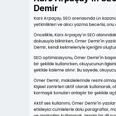
Demir
Kars Arpaçay, SEO arenasında ün kazana
yetkinlikleri ve akıcı yazma becerisi, 
Öncelikle, Kars Arpaçay'ın SEO alanındaki
dokusuyla bilinirken, Ömer Demir'in yazıl
Demir, kendi kelimeleriyle içeriğini oluşt
SEO optimizasyonu, Ömer Demir'in başarıs
bir şekilde kullanırken, okuyucunun ilgisin
şekilde kaleme alınır. Bu sayede, okuyuc
Ömer Demir, makalelerinde resmi olmayan
Kişisel zamirleri aktif olarak kullanarak, o
karmaşık konuları anlaşılır bir şekilde açı
Aktif ses kullanımı, Ömer Demir'in yazılar
etkileyici cümlelerle dolu paragraflar, 
ve analogiler kullanarak, zengin bir dil s