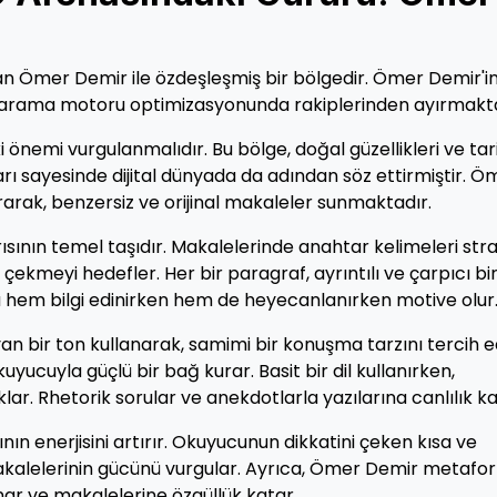
n Ömer Demir ile özdeşleşmiş bir bölgedir. Ömer Demir'i
onu arama motoru optimizasyonunda rakiplerinden ayırmakta
 önemi vurgulanmalıdır. Bu bölge, doğal güzellikleri ve tari
arı sayesinde dijital dünyada da adından söz ettirmiştir. Ö
urarak, benzersiz ve orijinal makaleler sunmaktadır.
ının temel taşıdır. Makalelerinde anahtar kelimeleri stra
i çekmeyi hedefler. Her bir paragraf, ayrıntılı ve çarpıcı bi
u hem bilgi edinirken hem de heyecanlanırken motive olur
 bir ton kullanarak, samimi bir konuşma tarzını tercih e
kuyucuyla güçlü bir bağ kurar. Basit bir dil kullanırken,
klar. Rhetorik sorular ve anekdotlarla yazılarına canlılık ka
ının enerjisini artırır. Okuyucunun dikkatini çeken kısa ve
makalelerinin gücünü vurgular. Ayrıca, Ömer Demir metafor
unar ve makalelerine özgüllük katar.