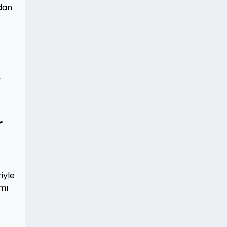
dan
,
r
iyle
mı