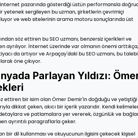
 internet pazarında gösterdiği üstün performansla doğru
n bir yetenek sergileyen bu uzman, şirketlerin çevrimiçi
oluyor ve web sitelerinin arama motoru sonuçlarında üst
ından söz ettiren bu SEO uzmanı, benzersiz içerikleri ve
den ayrılıyor. İnternet üzerinde var olmanın önemi arttıkça
tiyacı da artıyor ve Arpaçay'daki bu SEO uzmanı, bu talebi
arak öne çıkıyor.
ünyada Parlayan Yıldızı: Öme
kleri
z ettiren bir isim olan Ömer Demir'in doğduğu ve yetiştiği
yla dikkat çeken, akıcı bir içerik yazarıdır. Kendi kelimeler
 detaylara ve patlamalara yer vererek, özgünlük ve bağla
 ayrıntılı paragraflarla çeker.
 bir dil kullanması ve okuyucunun ilgisini çekecek kişisel