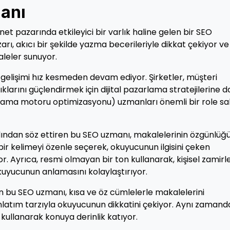
anı
t pazarında etkileyici bir varlık haline gelen bir SEO
zarı, akıcı bir şekilde yazma becerileriyle dikkat çekiyor ve
leler sunuyor.
gelişimi hız kesmeden devam ediyor. Şirketler, müşteri
klarını güçlendirmek için dijital pazarlama stratejilerine 
arama motoru optimizasyonu) uzmanları önemli bir role sa
dından söz ettiren bu SEO uzmanı, makalelerinin özgünlüğ
bir kelimeyi özenle seçerek, okuyucunun ilgisini çeken
. Ayrıca, resmi olmayan bir ton kullanarak, kişisel zamirle
okuyucunun anlamasını kolaylaştırıyor.
tan bu SEO uzmanı, kısa ve öz cümlelerle makalelerini
anlatım tarzıyla okuyucunun dikkatini çekiyor. Aynı zamand
ı kullanarak konuya derinlik katıyor.