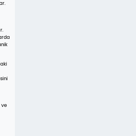
ar.
r.
arda
anik
aki
sini
ı ve