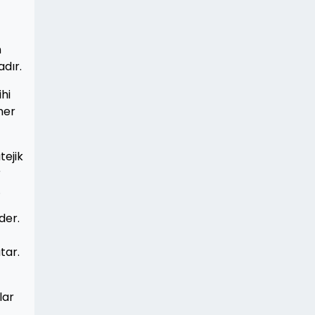
n
dır.
hi
mer
tejik
r
.
der.
tar.
lar