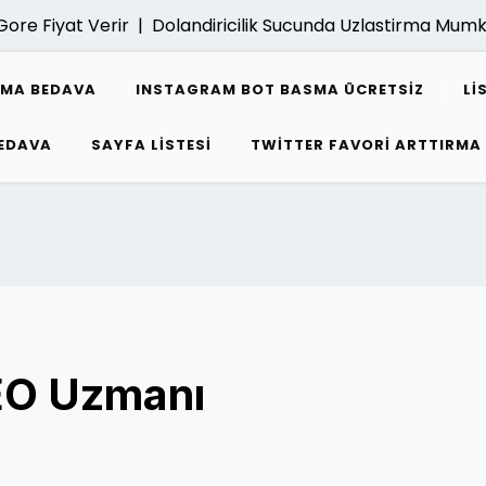
 Fiyat Verir |
Dolandiricilik Sucunda Uzlastirma Mumkun 
SMA BEDAVA
INSTAGRAM BOT BASMA ÜCRETSIZ
LI
EDAVA
SAYFA LISTESI
TWITTER FAVORI ARTTIRMA
EO Uzmanı