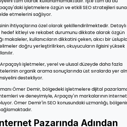
siyelini tam olarak kullanamamaktadır. İşte tam da bu
çay'daki işletmelere özgün ve etkili SEO stratejileri suna
lde etmelerini sağlıyor.
nin ihtiyaçlarına özel olarak şekillendirilmektedir. Detaylı 
, hedef kitleyi ve rekabet durumunu dikkate alarak özgün
ı makaleler, kullanıcıların dikkatini çeken, akıcı bir üslupl
imeler doğru yerleştirilirken, okuyucuların ilgisini yüksek
anılır.
Arpaçaylı işletmeler, yerel ve ulusal düzeyde daha fazla
elerinin organik arama sonuçlarında üst sıralarda yer al
siyelini destekliyor.
zmanı Ömer Demir, bölgedeki işletmelere dijital pazarlam
ntemleri ve deneyimiyle, Arpaçay'ın markalarının internet
luyor. Ömer Demir'in SEO konusundaki uzmanlığı, bölgeni
 sağlamaktadır.
İnternet Pazarında Adından