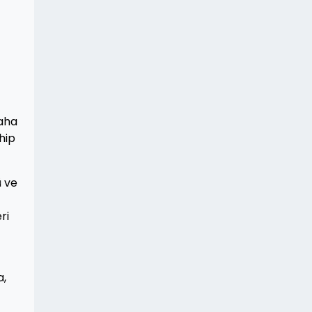
daha
hip
ü ve
ri
a,