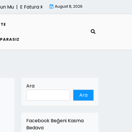
Mu |
E Fatura Kesme Sureci |
August 8, 2026
Mimari Render Hizmeti Nede
STE
 PARASIZ
Ara
Ara
Facebook Beğeni Kasma
Bedava