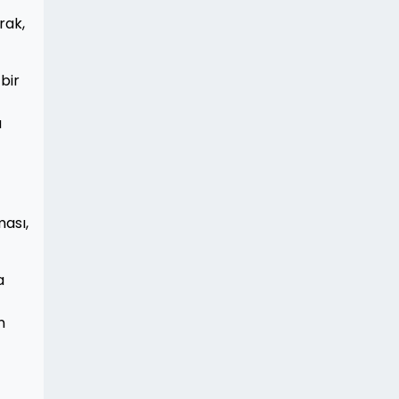
rak,
bir
a
ması,
a
n