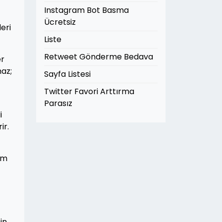
Instagram Bot Basma
Ücretsiz
eri
Liste
Retweet Gönderme Bedava
er
maz;
Sayfa Listesi
Twitter Favori Arttırma
Parasız
i
ir.
em
in