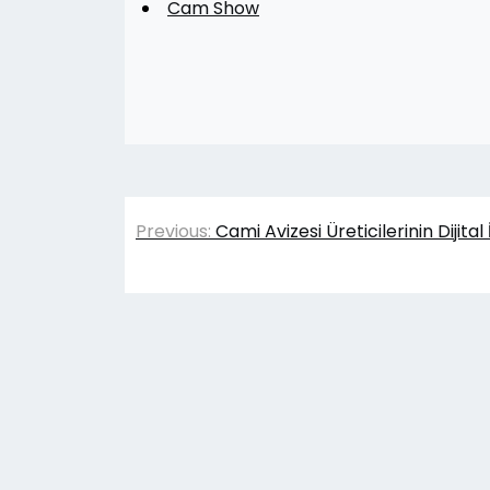
Cam Show
Yazı
Previous:
Cami Avizesi Üreticilerinin Dijital
gezinmesi
© 2026
D