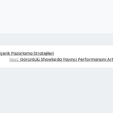
 İçerik Pazarlama Stratejileri
Next:
Görüntülü Showlarda Yayıncı Performansını Ar
ar Dokuma Etiket
|
Theme Affiliate Eye
by Wp Them