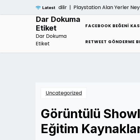
Skip
mliligi Nasil Kontrol Edilir |
Playstation Alan Yerler Neye 
Latest
to
content
Dar Dokuma
FACEBOOK BEĞENI KA
Etiket
Dar Dokuma
RETWEET GÖNDERME B
Etiket
Uncategorized
Görüntülü Showla
Eğitim Kaynaklar