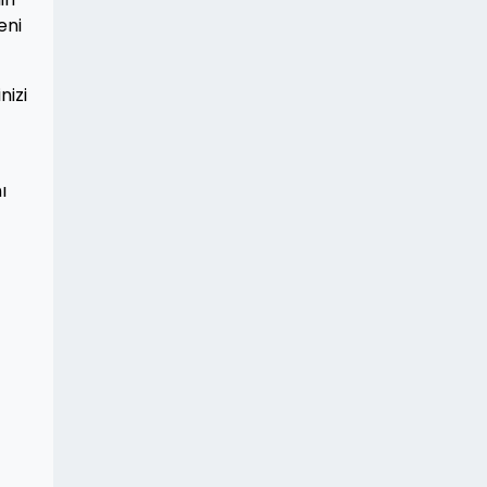
eni
nizi
ı