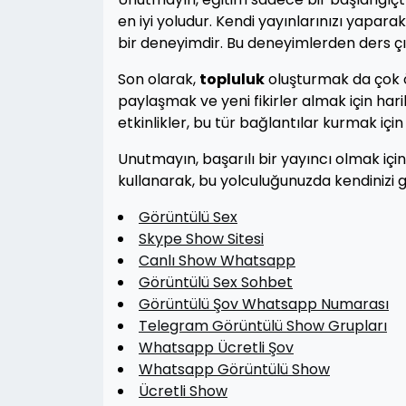
en iyi yoludur. Kendi yayınlarınızı yaparak,
bir deneyimdir. Bu deneyimlerden ders çık
Son olarak,
topluluk
oluşturmak da çok ö
paylaşmak ve yeni fikirler almak için har
etkinlikler, bu tür bağlantılar kurmak iç
Unutmayın, başarılı bir yayıncı olmak içi
kullanarak, bu yolculuğunuzda kendinizi geliş
Görüntülü Sex
Skype Show Sitesi
Canlı Show Whatsapp
Görüntülü Sex Sohbet
Görüntülü Şov Whatsapp Numarası
Telegram Görüntülü Show Grupları
Whatsapp Ücretli Şov
Whatsapp Görüntülü Show
Ücretli Show