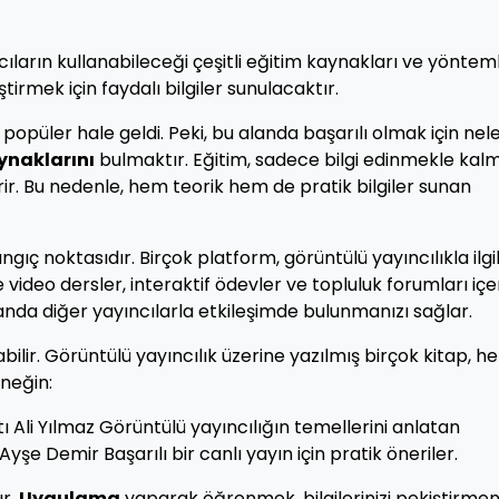
ların kullanabileceği çeşitli eğitim kaynakları ve yönteml
iştirmek için faydalı bilgiler sunulacaktır.
 popüler hale geldi. Peki, bu alanda başarılı olmak için nel
ynaklarını
bulmaktır. Eğitim, sadece bilgi edinmekle kal
. Bu nedenle, hem teorik hem de pratik bilgiler sunan
ngıç noktasıdır. Birçok platform, görüntülü yayıncılıkla ilgil
e video dersler, interaktif ödevler ve topluluk forumları içer
amanda diğer yayıncılarla etkileşimde bulunmanızı sağlar.
ilir. Görüntülü yayıncılık üzerine yazılmış birçok kitap, h
rneğin:
ı Ali Yılmaz Görüntülü yayıncılığın temellerini anlatan
yşe Demir Başarılı bir canlı yayın için pratik öneriler.
ır.
Uygulama
yaparak öğrenmek, bilgilerinizi pekiştirmen