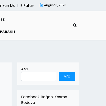
mkun Mu |
E Fatura Kesme Sureci |
August 6, 2026
Mimari Render Hizmeti 
STE
 PARASIZ
Ara
Ara
Facebook Beğeni Kasma
Bedava