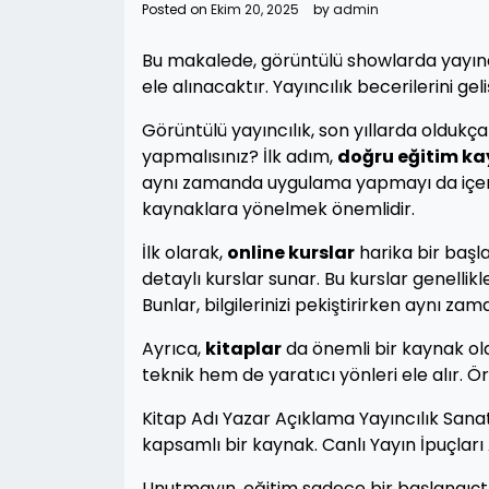
Posted on
Ekim 20, 2025
by
admin
Bu makalede, görüntülü showlarda yayıncı
ele alınacaktır. Yayıncılık becerilerini gel
Görüntülü yayıncılık, son yıllarda oldukça
yapmalısınız? İlk adım,
doğru eğitim ka
aynı zamanda uygulama yapmayı da içerir
kaynaklara yönelmek önemlidir.
İlk olarak,
online kurslar
harika bir başla
detaylı kurslar sunar. Bu kurslar genellikl
Bunlar, bilgilerinizi pekiştirirken aynı z
Ayrıca,
kitaplar
da önemli bir kaynak olab
teknik hem de yaratıcı yönleri ele alır. Ö
Kitap Adı Yazar Açıklama Yayıncılık Sanat
kapsamlı bir kaynak. Canlı Yayın İpuçları A
Unutmayın, eğitim sadece bir başlangıçt