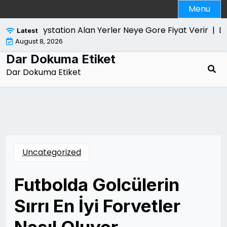
Skip
Menu
to
content
Playstation Alan Yerler Neye Gore Fiyat Verir |
Dolan
Latest
August 8, 2026
Dar Dokuma Etiket
Dar Dokuma Etiket
Uncategorized
Futbolda Golcülerin
Sırrı En İyi Forvetler