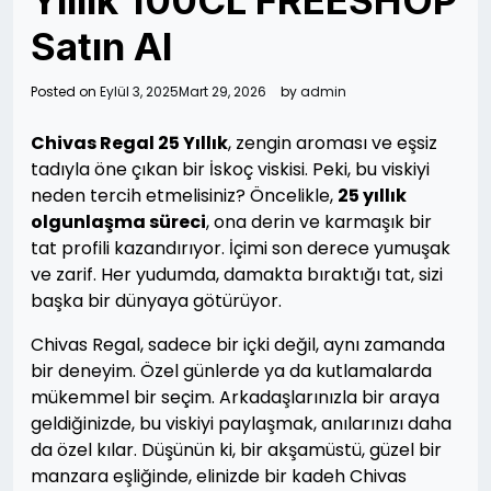
Yıllık 100CL FREESHOP
Satın Al
Posted on
Eylül 3, 2025
Mart 29, 2026
by
admin
Chivas Regal 25 Yıllık
, zengin aroması ve eşsiz
tadıyla öne çıkan bir İskoç viskisi. Peki, bu viskiyi
neden tercih etmelisiniz? Öncelikle,
25 yıllık
olgunlaşma süreci
, ona derin ve karmaşık bir
tat profili kazandırıyor. İçimi son derece yumuşak
ve zarif. Her yudumda, damakta bıraktığı tat, sizi
başka bir dünyaya götürüyor.
Chivas Regal, sadece bir içki değil, aynı zamanda
bir deneyim. Özel günlerde ya da kutlamalarda
mükemmel bir seçim. Arkadaşlarınızla bir araya
geldiğinizde, bu viskiyi paylaşmak, anılarınızı daha
da özel kılar. Düşünün ki, bir akşamüstü, güzel bir
manzara eşliğinde, elinizde bir kadeh Chivas