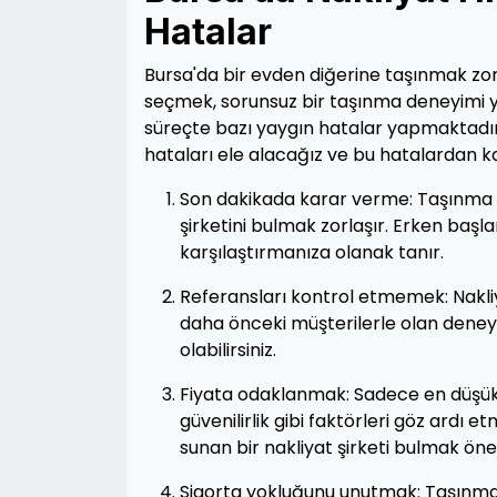
Hatalar
Bursa'da bir evden diğerine taşınmak zorlu
seçmek, sorunsuz bir taşınma deneyimi ya
süreçte bazı yaygın hatalar yapmaktadır.
hataları ele alacağız ve bu hatalardan ka
Son dakikada karar verme: Taşınma p
şirketini bulmak zorlaşır. Erken başlam
karşılaştırmanıza olanak tanır.
Referansları kontrol etmemek: Nakliy
daha önceki müşterilerle olan deneyim
olabilirsiniz.
Fiyata odaklanmak: Sadece en düşük f
güvenilirlik gibi faktörleri göz ardı e
sunan bir nakliyat şirketi bulmak öne
Sigorta yokluğunu unutmak: Taşınma s