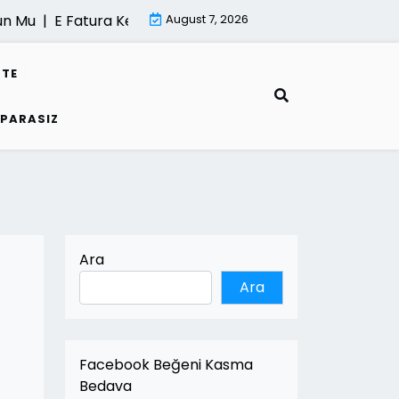
u |
E Fatura Kesme Sureci |
August 7, 2026
Mimari Render Hizmeti Neden
STE
 PARASIZ
Ara
Ara
Facebook Beğeni Kasma
Bedava