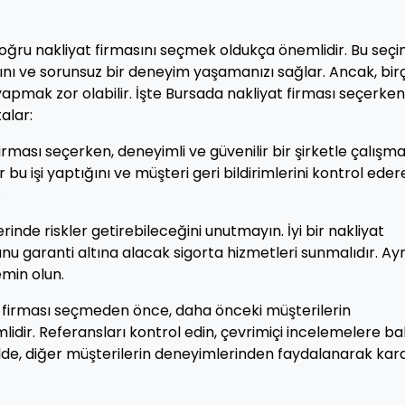
doğru nakliyat firmasını seçmek oldukça önemlidir. Bu seçi
sını ve sorunsuz bir deneyim yaşamanızı sağlar. Ancak, bir
apmak zor olabilir. İşte Bursada nakliyat firması seçerken
alar:
firması seçerken, deneyimli ve güvenilir bir şirketle çalışm
 bu işi yaptığını ve müşteri geri bildirimlerini kontrol eder
.
inde riskler getirebileceğini unutmayın. İyi bir nakliyat
nu garanti altına alacak sigorta hizmetleri sunmalıdır. Ayr
emin olun.
t firması seçmeden önce, daha önceki müşterilerin
dir. Referansları kontrol edin, çevrimiçi incelemelere ba
ekilde, diğer müşterilerin deneyimlerinden faydalanarak kar