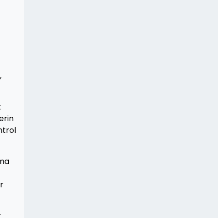
,
k
erin
ntrol
rma
r
r