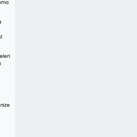
nıma
a
öz
eleri
ı
inize