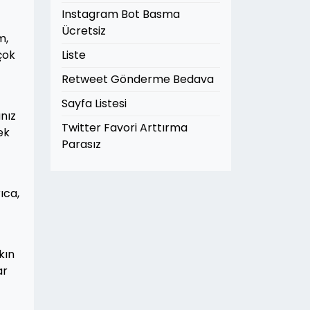
Instagram Bot Basma
Ücretsiz
m,
çok
Liste
Retweet Gönderme Bedava
Sayfa Listesi
anız
Twitter Favori Arttırma
ek
Parasız
ıca,
kın
ar