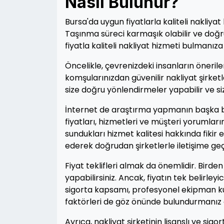
Nasıl Bulunur?
Bursa'da uygun fiyatlarla kaliteli nakliyat
Taşınma süreci karmaşık olabilir ve doğru
fiyatla kaliteli nakliyat hizmeti bulmanız
Öncelikle, çevrenizdeki insanların öneriler
komşularınızdan güvenilir nakliyat şirketl
size doğru yönlendirmeler yapabilir ve siz
İnternet de araştırma yapmanın başka bir 
fiyatları, hizmetleri ve müşteri yorumların
sundukları hizmet kalitesi hakkında fikir ed
ederek doğrudan şirketlerle iletişime geçeb
Fiyat teklifleri almak da önemlidir. Birden
yapabilirsiniz. Ancak, fiyatın tek belirleyi
sigorta kapsamı, profesyonel ekipman ku
faktörleri de göz önünde bulundurmanız 
Ayrıca, nakliyat şirketinin lisanslı ve sigo