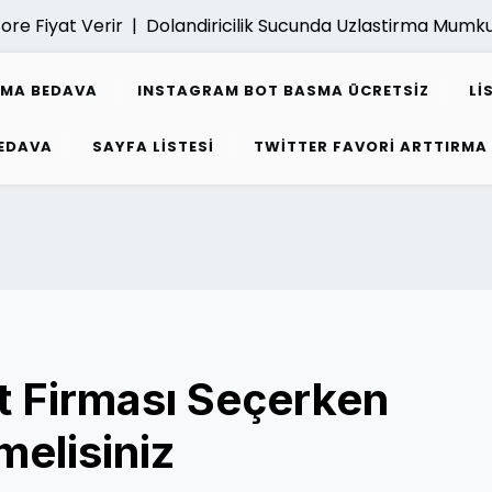
iyat Verir |
Dolandiricilik Sucunda Uzlastirma Mumkun M
SMA BEDAVA
INSTAGRAM BOT BASMA ÜCRETSIZ
LI
EDAVA
SAYFA LISTESI
TWITTER FAVORI ARTTIRMA
t Firması Seçerken
melisiniz