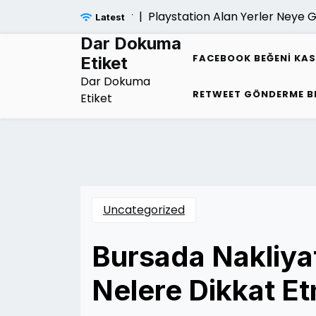
Skip
Playstation Alan Yerler Neye Gore F
Latest
to
content
Dar Dokuma
FACEBOOK BEĞENI KA
Etiket
Dar Dokuma
RETWEET GÖNDERME B
Etiket
Uncategorized
Bursada Nakliya
Nelere Dikkat Et