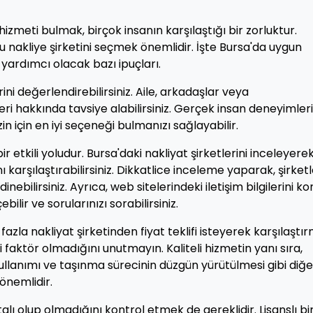
 hizmeti bulmak, birçok insanın karşılaştığı bir zorluktur.
 nakliye şirketini seçmek önemlidir. İşte Bursa'da uygun
a yardımcı olacak bazı ipuçları.
ini değerlendirebilirsiniz. Aile, arkadaşlar veya
eri hakkında tavsiye alabilirsiniz. Gerçek insan deneyimleri
in için en iyi seçeneği bulmanızı sağlayabilir.
etkili yoludur. Bursa'daki nakliyat şirketlerini inceleyere
ı karşılaştırabilirsiniz. Dikkatlice inceleme yaparak, şirketl
inebilirsiniz. Ayrıca, web sitelerindeki iletişim bilgilerini ko
ilir ve sorularınızı sorabilirsiniz.
 fazla nakliyat şirketinden fiyat teklifi isteyerek karşılaştı
ci faktör olmadığını unutmayın. Kaliteli hizmetin yanı sıra,
llanımı ve taşınma sürecinin düzgün yürütülmesi gibi diğe
önemlidir.
rtalı olup olmadığını kontrol etmek de gereklidir. Lisanslı bi