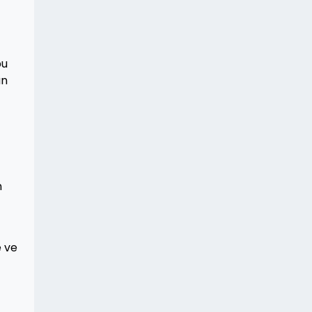
bu
an
n
e ve