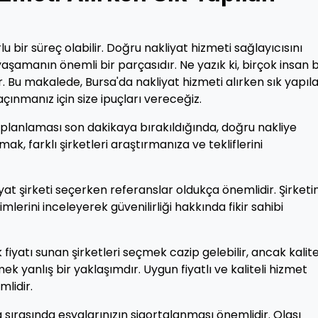
 bir süreç olabilir. Doğru nakliyat hizmeti sağlayıcısını
şamanın önemli bir parçasıdır. Ne yazık ki, birçok insan 
 Bu makalede, Bursa'da nakliyat hizmeti alırken sık yapıl
çınmanız için size ipuçları vereceğiz.
lanlaması son dakikaya bırakıldığında, doğru nakliye
ak, farklı şirketleri araştırmanıza ve tekliflerini
at şirketi seçerken referanslar oldukça önemlidir. Şirketi
lerini inceleyerek güvenilirliği hakkında fikir sahibi
iyatı sunan şirketleri seçmek cazip gelebilir, ancak kalit
tmek yanlış bir yaklaşımdır. Uygun fiyatlı ve kaliteli hizmet
mlidir.
ırasında eşyalarınızın sigortalanması önemlidir. Olası