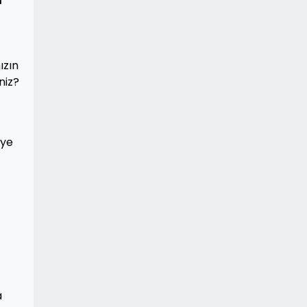
ızın
niz?
iye
a