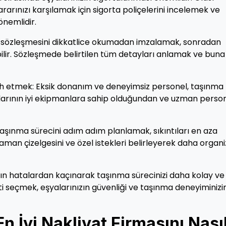
arınızı karşılamak için sigorta poliçelerini incelemek ve
önemlidir.
t sözleşmesini dikkatlice okumadan imzalamak, sonradan
ilir. Sözleşmede belirtilen tüm detayları anlamak ve buna
cih etmek: Eksik donanım ve deneyimsiz personel, taşınma
rmalarının iyi ekipmanlara sahip olduğundan ve uzman perso
ınma sürecini adım adım planlamak, sıkıntıları en aza
zaman çizelgesini ve özel istekleri belirleyerek daha organ
gın hatalardan kaçınarak taşınma sürecinizi daha kolay ve
eti seçmek, eşyalarınızın güvenliği ve taşınma deneyiminizi
 İyi Nakliyat Firmasını Nası