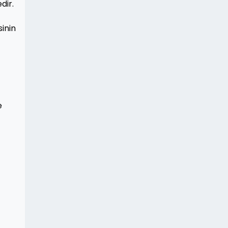
dir.
inin
e