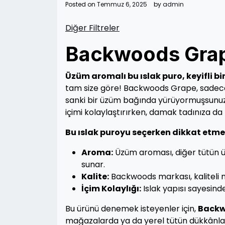
Posted on
Temmuz 6, 2025
by
admin
Diğer Filtreler
Backwoods Grape
Üzüm aromalı bu ıslak puro, keyifli bi
tam size göre! Backwoods Grape, sadece 
sanki bir üzüm bağında yürüyormuşsunuz g
içimi kolaylaştırırken, damak tadınıza da
Bu ıslak puroyu seçerken dikkat etme
Aroma:
Üzüm aroması, diğer tütün ür
sunar.
Kalite:
Backwoods markası, kaliteli ma
İçim Kolaylığı:
Islak yapısı sayesinde,
Bu ürünü denemek isteyenler için,
Backw
mağazalarda ya da yerel tütün dükkânl