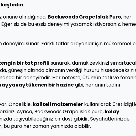
keşfedin.
öz önüne alındığında,
Backwoods Grape Islak Puro
, her
Eğer siz de bu eşsiz deneyimi yaşamak istiyorsanız, hem
çim deneyimi sunar. Farklı tatlar arayanlar için mükemmel b
engin bir tat profili
sunarak, damak zevkinizi şımartacak
nda, güneşin altında olmanın verdiği huzuru hissedeceksiniz
amanda bir deneyimdir. Her nefeste, üzümün tatlı ve ferahla
aş yavaş tükenen bir hazine
gibi, her anın tadını
ar. Öncelikle,
kaliteli malzemeler
kullanılarak üretildiği i
ersiniz. Ayrıca, Backwoods Grape ıslak puro,
kolay
zda taşıyabileceğiniz bir dost gibidir. Seyahatlerinizde,
, bu puro her zaman yanınızda olabilir.