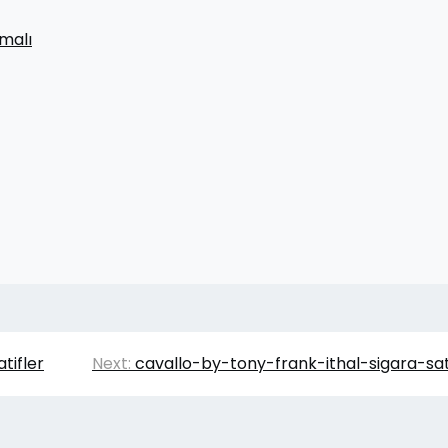
malı
atifler
Next:
cavallo-by-tony-frank-ithal-sigara-sat