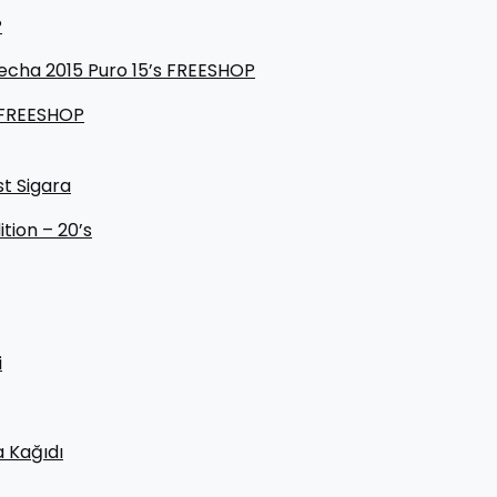
P
secha 2015 Puro 15’s FREESHOP
 FREESHOP
t Sigara
tion – 20’s
i
a Kağıdı