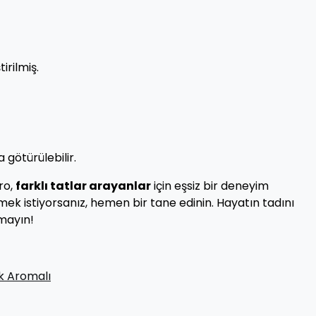
irilmiş.
götürülebilir.
ro,
farklı tatlar arayanlar
için eşsiz bir deneyim
ek istiyorsanız, hemen bir tane edinin. Hayatın tadını
mayın!
ek Aromalı