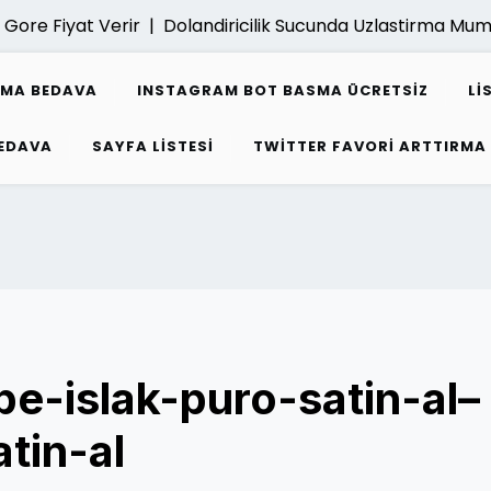
re Fiyat Verir |
Dolandiricilik Sucunda Uzlastirma Mumk
SMA BEDAVA
INSTAGRAM BOT BASMA ÜCRETSIZ
LI
EDAVA
SAYFA LISTESI
TWITTER FAVORI ARTTIRMA
-islak-puro-satin-al–
tin-al