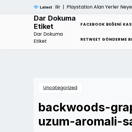
Skip
iligi Nasil Kontrol Edilir |
Playstation Alan Yerler Neye Go
Latest
to
content
Dar Dokuma
FACEBOOK BEĞENI KA
Etiket
Dar Dokuma
RETWEET GÖNDERME B
Etiket
Uncategorized
backwoods-grape
uzum-aromali-sa