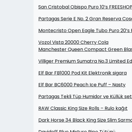
San Cristobal Obispo Puro 10’s FREESHO
Partagas Serie E No. 2 Gran Reserva Co
Montecristo Open Eagle Tubo Puro 20’s
Vozol Vista 20000 Cherry Cola
Manchester Queen Compact Green Blas
Villiger Premium Sumatra No.3 Limited Edi
Elf Bar FB1000 Pod Kit Elektronik sigara
Elf Bar BC6000 Peach Ice Puff – Nasty
Partagas Tekli Tüp Humidor ve Küllük set
RAW Classic King Size Rolls – Rulo kağıt
Dark Horse 34 Black King Size Slim Sarm
Davidoff Blue Mixture Pipo Tütünü