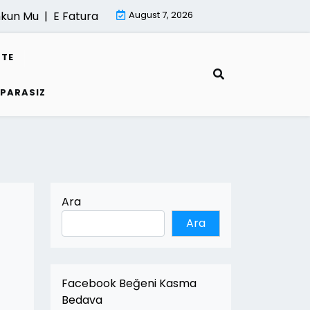
un Mu |
E Fatura Kesme Sureci |
August 7, 2026
Mimari Render Hizmeti Ne
STE
 PARASIZ
Ara
Ara
Facebook Beğeni Kasma
Bedava