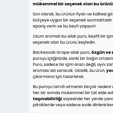
mükemmel bir seçenek olan bu ürünü 
Son olarak, bu ürünün fiyatı ve kalitesi g
bütçeye uygun bir seçenek sunmaktadır. 
sipariş verin ve bu keyfi yaşayın!
Üzüm aromalı bu ıslak puro, keyifli bir i
seçenek olan bu ürünü keşfedin.
Backwoods Grape ıslak puro,
özgün ve z
puroyu içtiğinizde, sanki bir bağın ortası
Puro, sadece bir içim aracı değil, aynı z
aroması sizi saracak. Üstelik, bu ürün,
yav
çıkarmanız için tasarlandı.
Bu puroyu tercih etmenin birçok nedeni v
her bir ısımda mükemmel bir tat elde ed
taşınabilirliği
sayesinde her yerde yanını
pikniklerde veya sadece evde dinlenirken