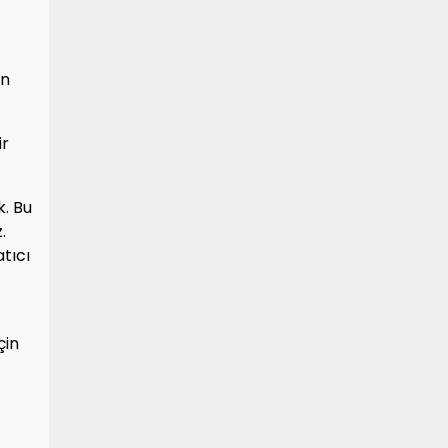
en
ir
. Bu
.
tıcı
çin