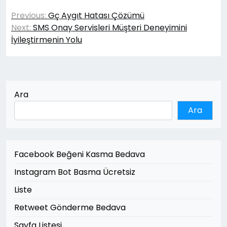
Yazı
Previous:
Gç Aygıt Hatası Çözümü
gezinmesi
Next:
SMS Onay Servisleri Müşteri Deneyimini
İyileştirmenin Yolu
Ara
Ara
Facebook Beğeni Kasma Bedava
Instagram Bot Basma Ücretsiz
Liste
Retweet Gönderme Bedava
Sayfa Listesi