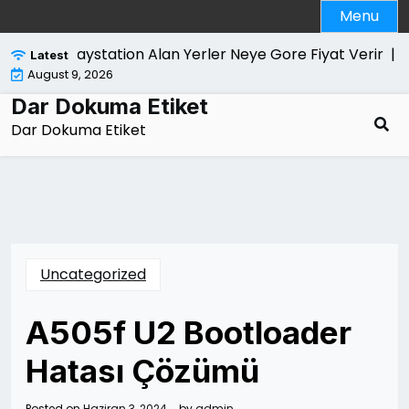
Skip
Menu
to
content
Playstation Alan Yerler Neye Gore Fiyat Verir |
Dola
Latest
August 9, 2026
Dar Dokuma Etiket
Dar Dokuma Etiket
Uncategorized
A505f U2 Bootloader
Hatası Çözümü
Posted on
Haziran 3, 2024
by
admin